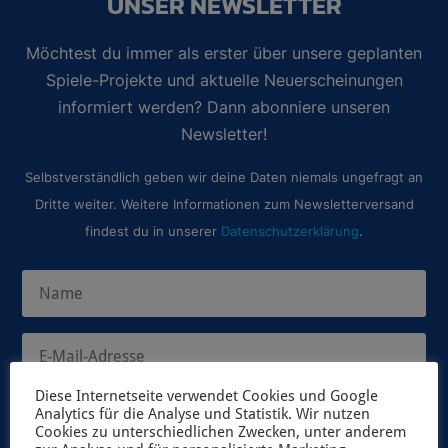
UNSER NEWSLETTER
Möchtest du immer als erster über unsere geplanten
Spiele-Projekte und aktuelle Neuerscheinungen
informiert werden? Dann abonniere unseren
Newsletter!
Selbstverständlich geben wir deine Daten niemals ungefragt an
Dritte weiter. Weitere Informationen zum Newsletterversand
findest du in unserer
Datenschutzerklärung
.
Diese Internetseite verwendet Cookies und Google
Analytics für die Analyse und Statistik. Wir nutzen
JETZT ANMELDEN
Cookies zu unterschiedlichen Zwecken, unter anderem