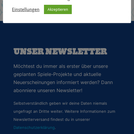
Einstellungen
Akzeptieren
UNSER NEWSLETTER
Möchtest du immer als erster über unsere
geplanten Spiele-Projekte und aktuelle
Neuerscheinungen informiert werden? Dann
abonniere unseren Newsletter!
Selbstverständlich geben wir deine Daten niemals
ungefragt an Dritte weiter. Weitere Informationen zum
Newsletterversand findest du in unserer
Datenschutzerklärung
.