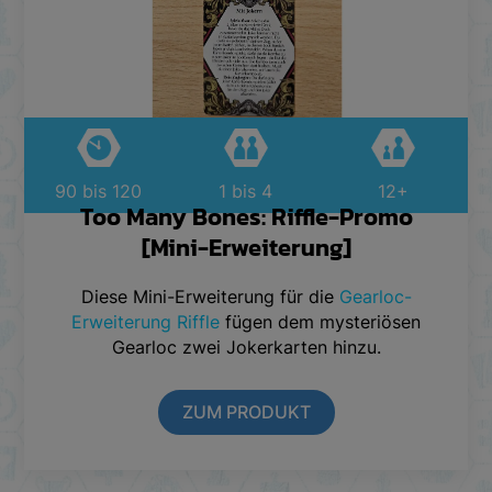
90 bis 120
1 bis 4
12+
Too Many Bones: Riffle-Promo
[Mini-Erweiterung]
Diese Mini-Erweiterung für die
Gearloc-
Erweiterung Riffle
fügen dem mysteriösen
Gearloc zwei Jokerkarten hinzu.
ZUM PRODUKT