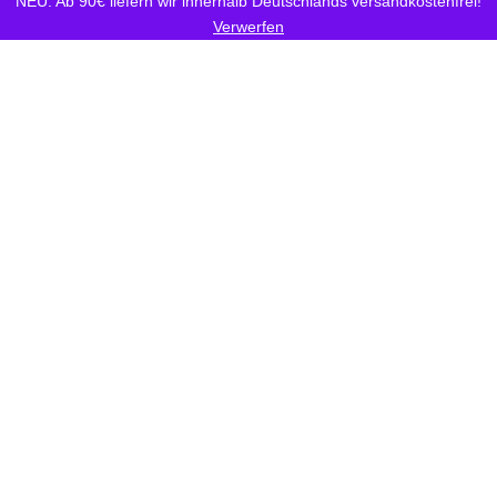
NEU: Ab 90€ liefern wir innerhalb Deutschlands versandkostenfrei!
Verwerfen
Vorrätig
54,95
€
30 pro Person
1 bis 7
10+
Paper Tales Ultimate