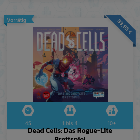
Vorrätig
89,95
€
45
1 bis 4
10+
Dead Cells: Das Rogue-Lite
Brettspiel