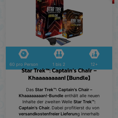
60 pro Person
1 bis 2
12+
Star Trek™: Captain’s Chair –
Khaaaaaaaan! [Bundle]
Das
Star Trek™: Captain's Chair –
Khaaaaaaaan!-Bundle
enthält alle neuen
Inhalte der zweiten Welle
Star Trek™:
Captain's Chair.
Dabei profitierst du von
versandkostenfreier Lieferun
g innerhalb