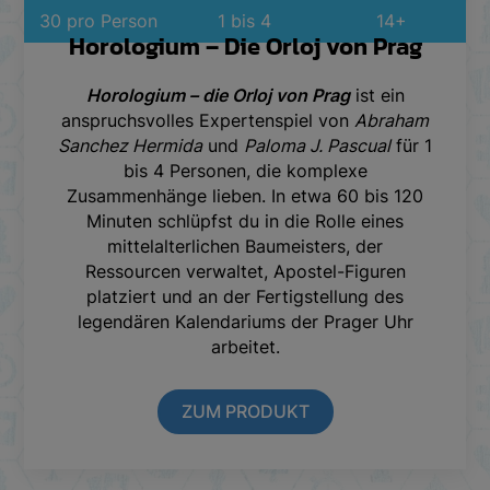
30 pro Person
1 bis 4
14+
Horologium – Die Orloj von Prag
Horologium – die Orloj von Prag
ist ein
anspruchsvolles Expertenspiel von
Abraham
Sanchez Hermida
und
Paloma J. Pascual
für 1
bis 4 Personen, die komplexe
Zusammenhänge lieben. In etwa 60 bis 120
Minuten schlüpfst du in die Rolle eines
mittelalterlichen Baumeisters, der
Ressourcen verwaltet, Apostel-Figuren
platziert und an der Fertigstellung des
legendären Kalendariums der Prager Uhr
arbeitet.
ZUM PRODUKT