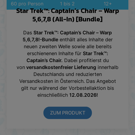
60 pro Person
1 bis 2
12+
Star Trek™: Captain’s Chair – Warp
5,6,7,8 (All-In) [Bundle]
Das
Star Trek™: Captain’s Chair – Warp
5,6,7,8!-Bundle
enthält alles Inhalte der
neuen zweiten Welle sowie alle bereits
erschienenen Inhalte für
Star Trek™:
Captain’s Chair.
Dabei profitierst du
von
versandkostenfreier Lieferung
innerhalb
Deutschlands und reduzierten
Versandkosten in Österreich. Das Angebot
gilt nur während der Vorbestellaktion bis
einschließlich
12.08.2026!
ZUM PRODUKT