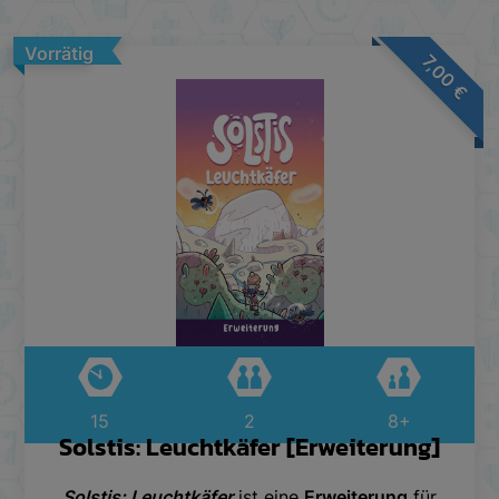
Vorrätig
7,00
€
15
2
8+
Solstis: Leuchtkäfer [Erweiterung]
Solstis: Leuchtkäfer
ist eine
Erweiterung
für