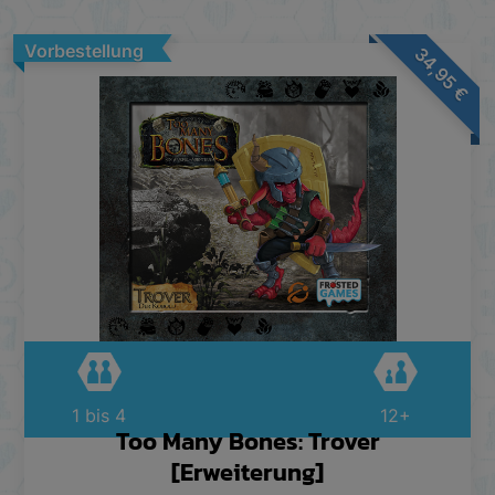
Vorbestellung
34,95
€
1 bis 4
12+
Too Many Bones: Trover
[Erweiterung]