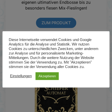
eigenen ultimativen Endbosse bis zu
besonders fiesen Mix-Fieslingen!
ZUM PRODUKT
Diese Internetseite verwendet Cookies und Google
Analytics für die Analyse und Statistik. Wir nutzen
Cookies zu unterschiedlichen Zwecken, unter anderem
Vorbestellung
24,95
zur Analyse und für personalisierte Marketing-
Mitteilungen. Durch die weitere Nutzung der Website
€
stimmen Sie der Verwendung zu. Mit "Akzeptieren"
stimmen sie der Verwendung aller Cookies zu.
Einstellungen
Akzeptieren