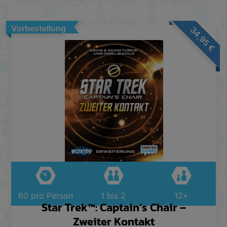
Vorbestellung
34,95
€
60 pro Person
1 bis 2
12+
Star Trek™: Captain’s Chair –
Zweiter Kontakt