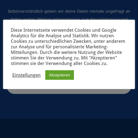
Selbstverständlich geben wir deine Daten niemals ungefragt an
Dritte weiter. Weitere Informationen zum Newsletterversand
findest du in unserer
Datenschutzerklärung
.
Diese Internetseite verwendet Cookies und Google
Analytics für die Analyse und Statistik. Wir nutzen
Cookies zu unterschiedlichen Zwecken, unter anderem
zur Analyse und für personalisierte Marketing-
Mitteilungen. Durch die weitere Nutzung der Website
stimmen Sie der Verwendung zu. Mit "Akzeptieren"
stimmen sie der Verwendung aller Cookies zu.
Einstellungen
Akzeptieren
JETZT ANMELDEN