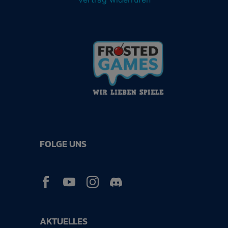
FOLGE UNS



AKTUELLES