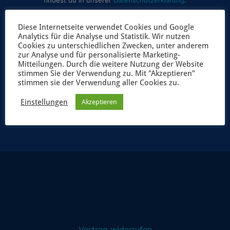
findest du in unserer
Datenschutzerklärung
.
Diese Internetseite verwendet Cookies und Google
Analytics für die Analyse und Statistik. Wir nutzen
Cookies zu unterschiedlichen Zwecken, unter anderem
zur Analyse und für personalisierte Marketing-
Mitteilungen. Durch die weitere Nutzung der Website
stimmen Sie der Verwendung zu. Mit "Akzeptieren"
stimmen sie der Verwendung aller Cookies zu.
JETZT ANMELDEN
Einstellungen
Akzeptieren
Vertrag widerrufen