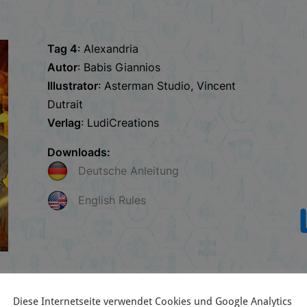
Tag 4
: Alexandria
Autor
: Babis Giannios
Illustrator
: Asterman Studio, Vincent
Dutrait
Verlag
: LudiCreations
Downloads:
Deutsche Anleitung
English Rules
Diese Internetseite verwendet Cookies und Google Analytics