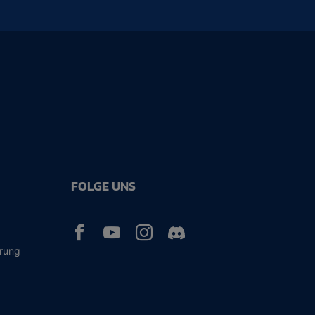
FOLGE UNS



ärung