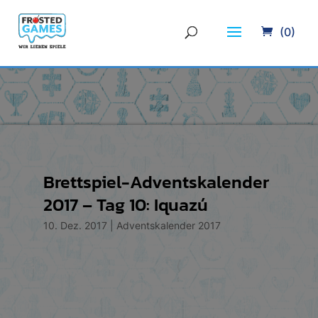
(0)
Brettspiel-Adventskalender
2017 – Tag 10: Iquazú
10. Dez. 2017
|
Adventskalender 2017