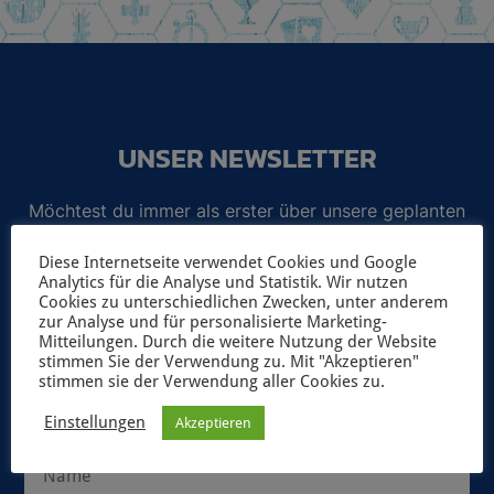
UNSER NEWSLETTER
Möchtest du immer als erster über unsere geplanten
Spiele-Projekte und aktuelle Neuerscheinungen
Diese Internetseite verwendet Cookies und Google
informiert werden? Dann abonniere unseren
Analytics für die Analyse und Statistik. Wir nutzen
Newsletter!
Cookies zu unterschiedlichen Zwecken, unter anderem
zur Analyse und für personalisierte Marketing-
Mitteilungen. Durch die weitere Nutzung der Website
Selbstverständlich geben wir deine Daten niemals ungefragt an
stimmen Sie der Verwendung zu. Mit "Akzeptieren"
Dritte weiter. Weitere Informationen zum Newsletterversand
stimmen sie der Verwendung aller Cookies zu.
findest du in unserer
Datenschutzerklärung
.
Einstellungen
Akzeptieren