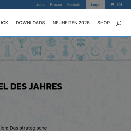
Jobs
Presse
Kontakt
Login
(0)
LICK
DOWNLOADS
NEUHEITEN 2026
SHOP
EL DES JAHRES
e
llen: Das strategische