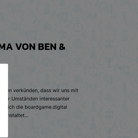
AMA VON BEN &
nnen verkünden, dass wir uns mit
 unter Umständen interessanter
ämlich die boardgame.digital
eranstaltet...