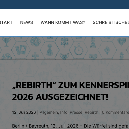
START
NEWS
WANN KOMMT WAS?
SCHREIBTISCHB
„REBIRTH“ ZUM KENNERSPI
2026 AUSGEZEICHNET!
12. Juli 2026
|
Allgemein
,
Info
,
Presse
,
Rebirth
|
0 Kommentar
Berlin / Bayreuth, 12. Juli 2026 – Die Würfel sind gefa