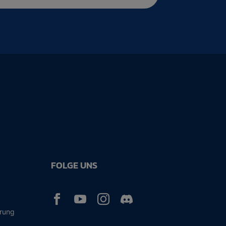
FOLGE UNS



ärung