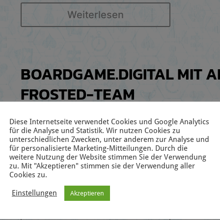
Weiterlesen
BOARDGAME.DIGITAL MIT 
FROSTED-TEAM
11. Juni 2026
|
Allgemein
|
0 Kommentare
Diese Internetseite verwendet Cookies und Google Analytics
für die Analyse und Statistik. Wir nutzen Cookies zu
unterschiedlichen Zwecken, unter anderem zur Analyse und
Diese Woche startet die Fussball-WM und auch wir kö
für personalisierte Marketing-Mitteilungen. Durch die
euch in die Spiele stürzen wollen. Für Brettspielende
weitere Nutzung der Website stimmen Sie der Verwendung
zu. Mit "Akzeptieren" stimmen sie der Verwendung aller
könnte ab morgen, Freitag, 12. Juni 2026 ab 18 Uhr n
Cookies zu.
sein. V
Einstellungen
Akzeptieren
Weiterlesen