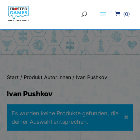
(0)
Start
/ Produkt Autor:innen / Ivan Pushkov
Ivan Pushkov
Es wurden keine Produkte gefunden, die
✖
deiner Auswahl entsprechen.