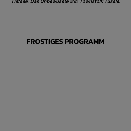
Tiefsee
,
Das Unbewusste
und
Townsfolk Tussle
.
FROSTIGES PROGRAMM