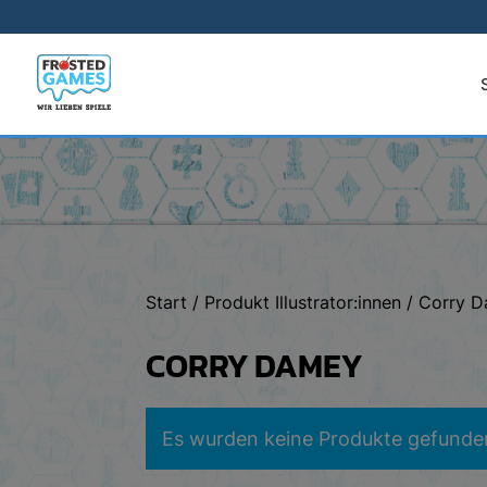
Start
/ Produkt Illustrator:innen / Corry
CORRY DAMEY
Es wurden keine Produkte gefunden