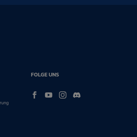
FOLGE UNS



ärung