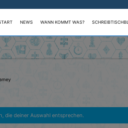
START
NEWS
WANN KOMMT WAS?
SCHREIBTISCHB
 Damey
, die deiner Auswahl entsprechen.