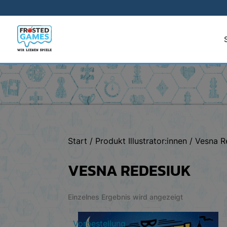
Start
/ Produkt Illustrator:innen / Vesna 
VESNA REDESIUK
Einzelnes Ergebnis wird angezeigt
Vorbestellung