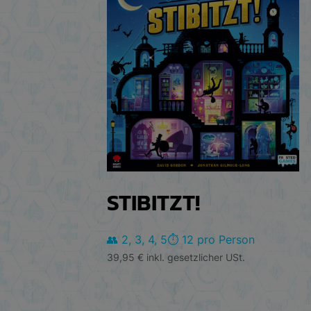
STIBITZT!
👥 2, 3, 4, 5
⏱️ 12 pro Person
39,95
€
inkl. gesetzlicher USt.