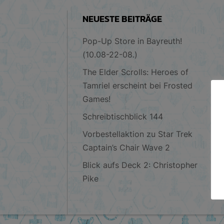
NEUESTE BEITRÄGE
Pop-Up Store in Bayreuth!
(10.08-22-08.)
The Elder Scrolls: Heroes of
Tamriel erscheint bei Frosted
Games!
Schreibtischblick 144
Vorbestellaktion zu Star Trek
Captain’s Chair Wave 2
Blick aufs Deck 2: Christopher
Pike