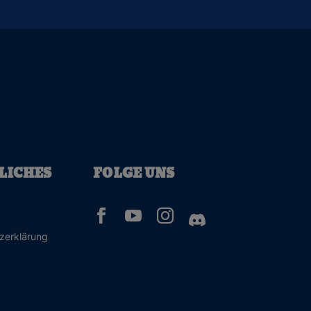
LICHES
FOLGE UNS



zerklärung