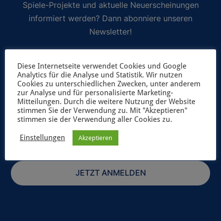
Spiele-Projekte und aktuelle Neuerscheinungen
informiert werden? Dann abonniere unseren
Newsletter!
Selbstverständlich geben wir deine Daten niemals ungefragt an
Diese Internetseite verwendet Cookies und Google
Dritte weiter. Weitere Informationen zum Newsletterversand
Analytics für die Analyse und Statistik. Wir nutzen
findest du in unserer
Datenschutzerklärung
.
Cookies zu unterschiedlichen Zwecken, unter anderem
zur Analyse und für personalisierte Marketing-
Mitteilungen. Durch die weitere Nutzung der Website
stimmen Sie der Verwendung zu. Mit "Akzeptieren"
stimmen sie der Verwendung aller Cookies zu.
Einstellungen
Akzeptieren
JETZT ANMELDEN