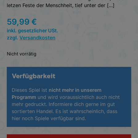
letzen Feste der Menschheit, tief unter der […]
59,99
€
inkl. gesetzlicher USt.
zzgl.
Versandkosten
Nicht vorrätig
Verfügbarkeit
Dieses Spiel ist
nicht mehr in unserem
Programm
und wird voraussichtlich auch nicht
mehr gedruckt. Informiere dich gerne im gut
sortierten Handel. Es ist wahrscheinlich, dass
hier noch Spiele verfügbar sind.