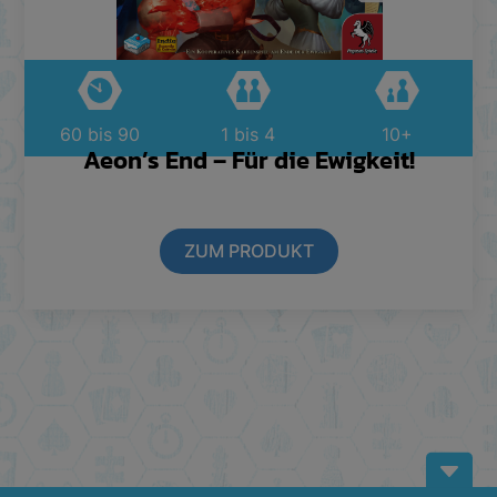
60 bis 90
1 bis 4
10+
Aeon’s End – Für die Ewigkeit!
ZUM PRODUKT
B