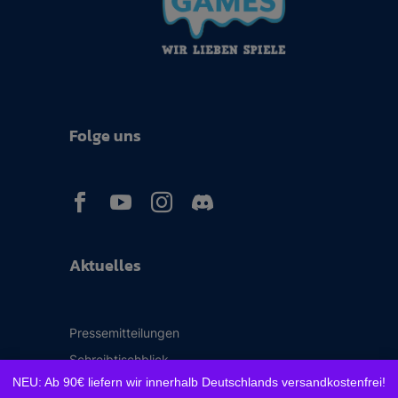
Folge uns



Aktuelles
Pressemitteilungen
Schreibtischblick
NEU: Ab 90€ liefern wir innerhalb Deutschlands versandkostenfrei!
Aus der Redaktion