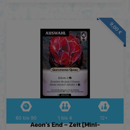
9,00
€
60 bis 90
1 bis 4
12+
Aeon’s End – Zeit [Mini-