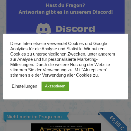
Hast du Fragen?
Antworten gibt es in unserem Discord!
Diese Internetseite verwendet Cookies und Google
Analytics für die Analyse und Statistik. Wir nutzen
Cookies zu unterschiedlichen Zwecken, unter anderem
zur Analyse und für personalisierte Marketing-
Mitteilungen. Durch die weitere Nutzung der Website
stimmen Sie der Verwendung zu. Mit "Akzeptieren"
stimmen sie der Verwendung aller Cookies zu.
Zugehörige Grundspiele und
Einstellungen
Akzeptieren
Erweiterungen
Nicht mehr im Programm
69,95
€