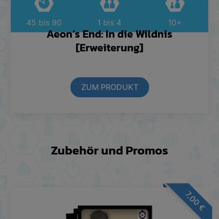
45 bis 90
1 bis 4
10+
Aeon’s End: In die Wildnis
[Erweiterung]
ZUM PRODUKT
Zubehör und Promos
7,00
€