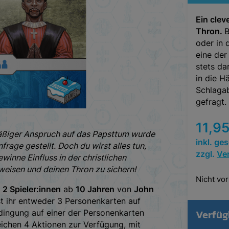
Ein clev
Thron.
B
oder in 
eine der
stets da
in die H
Schlaga
gefragt.
11,9
mäßiger Anspruch auf das Papsttum wurde
inkl. ge
rage gestellt. Doch du wirst alles tun,
zzgl.
Ve
inne Einfluss in der christlichen
weisen und deinen Thron zu sichern!
Nicht vor
r
2 Spieler:innen
ab
10 Jahren
von
John
t ihr entweder 3 Personenkarten auf
Verfüg
edingung auf einer der Personenkarten
leichen 4 Aktionen zur Verfügung, mit