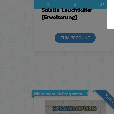
15
2
8+
Solstis: Leuchtkäfer
[Erweiterung]
ZUM PRODUKT
Nicht mehr im Programm
7,00