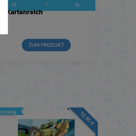
15
1
8+
Kartenreich
ZUM PRODUKT
orrätig
12,95
€