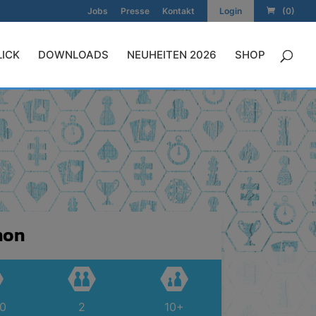
Jobs
Presse
Kontakt
Login
(0)
LICK
DOWNLOADS
NEUHEITEN 2026
SHOP
non
20
2
10+