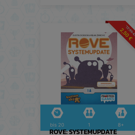
12,95
2,50
€
bis 20
1
8+
ROVE: SYSTEMUPDATE