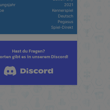
ungsjahr
2021
pe
Kennerspiel
Deutsch
Pegasus
Spiel-Direkt
Hast du Fragen?
rten gibt es in unserem Discord!