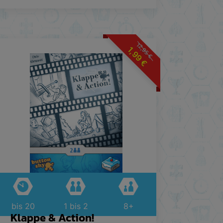
12,95
1,99
€
€
bis 20
1 bis 2
8+
Klappe & Action!