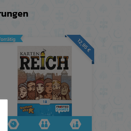
erungen
orrätig
12,95
€