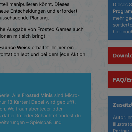
teil manipulieren könnt. Dieses
Dieses S
 neue Entscheidungen und erfordert
Progra
ausschauende Planung.
mehr ged
sortiert
sche Ausgabe von Frosted Games auch
hier noc
ionen mit sich bringt.
Fabrice Weiss
erhaltet ihr hier ein
Downl
rontation lebt und bei dem jede Aktion
FAQ/Er
erie. Alle
Frosted Minis
sind Micro-
nur 18 Karten! Dabei wird geblufft,
Zusätz
isen, Weltraumabenteuer oder
 dabei. In jeder Schachtel findest du
Autor:in
weiterungen – Spielspaß und
Illustrat
Partner