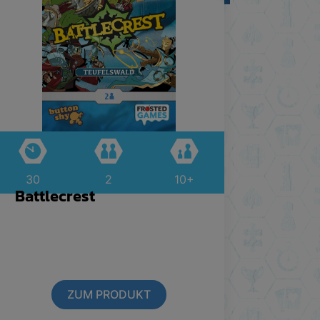
30
2
10+
Battlecrest
ZUM PRODUKT