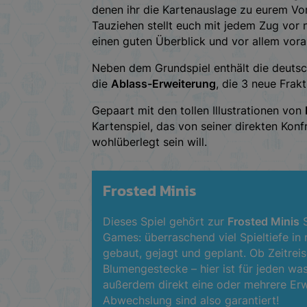
denen ihr die Kartenauslage zu eurem Vor
Tauziehen stellt euch mit jedem Zug vor
einen guten Überblick und vor allem vor
Neben dem Grundspiel enthält die deut
die
Ablass-Erweiterung
, die 3 neue Frakt
Gepaart mit den tollen Illustrationen von
Kartenspiel, das von seiner direkten Konf
wohlüberlegt sein will.
Frosted Minis
Dieses Spiel gehört zur
Frosted Minis
S
Games: überraschend viel Spieltiefe in 
gebaut, gejagt und geplant. Ob Zeitre
Blumengestecke – hier ist für jeden was
außerdem direkt eine oder mehrere Er
Abwechslung sind also garantiert!