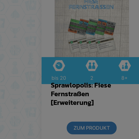
bis 20
2
8+
Sprawlopolis: Fiese
Fernstraßen
[Erweiterung]
ZUM PRODUKT