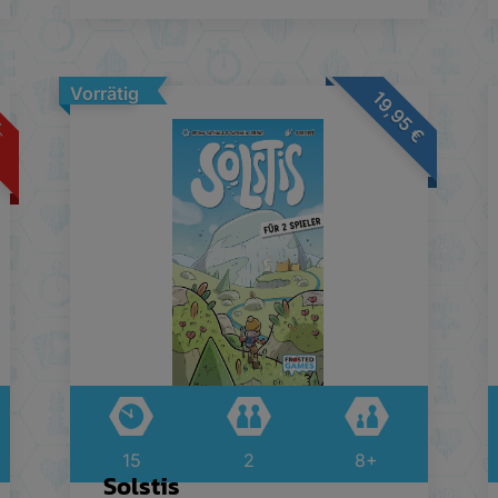
Vorrätig
19,95
€
€
15
2
8+
Solstis