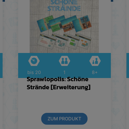
bis 20
1
8+
Sprawlopolis: Schöne
Strände [Erweiterung]
ZUM PRODUKT