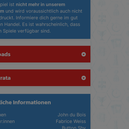
piel ist
nicht mehr in unserem
mm
und wird voraussichtlich auch nicht
ruckt. Informiere dich gerne im gut
en Handel. Es ist wahrscheinlich, dass
h Spiele verfügbar sind.
oads
rata
liche Informationen
nen
John du Bois
or:innen
Fabrice Weiss
Button Shy