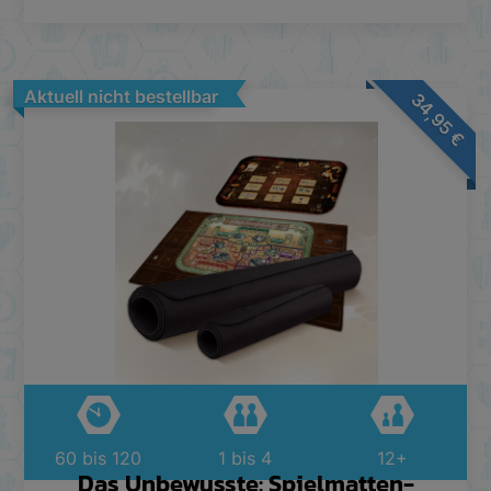
Aktuell nicht bestellbar
34,95
€
60 bis 120
1 bis 4
12+
Das Unbewusste: Spielmatten-