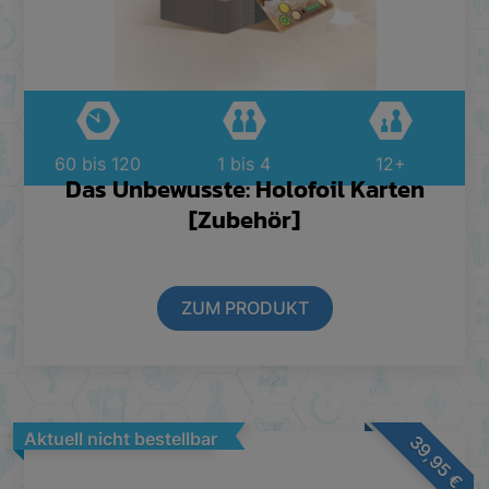
60 bis 120
1 bis 4
12+
Das Unbewusste: Holofoil Karten
[Zubehör]
ZUM PRODUKT
Aktuell nicht bestellbar
39,95
€