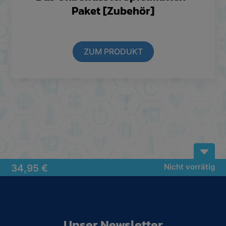
Paket [Zubehör]
ZUM PRODUKT
B
34,95
€
Nicht vorrätig
Unser Newsletter