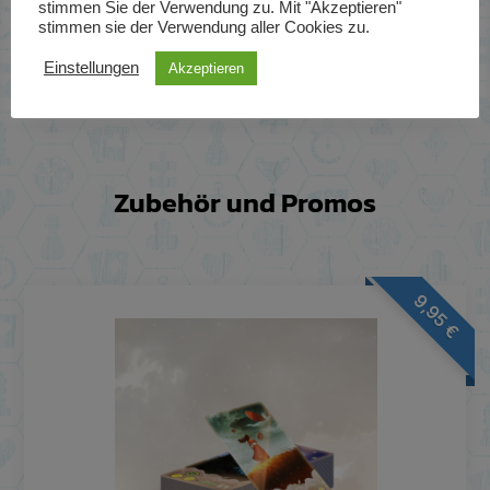
stimmen Sie der Verwendung zu. Mit "Akzeptieren"
stimmen sie der Verwendung aller Cookies zu.
ZUM PRODUKT
Einstellungen
Akzeptieren
Zubehör und Promos
9,95
€