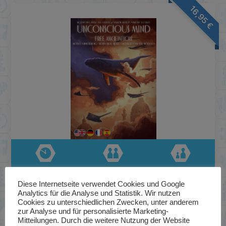
16,95
€
60 bis 120
1 bis 4
12+
Das Unbewusste: Modul-
Diese Internetseite verwendet Cookies und Google
Analytics für die Analyse und Statistik. Wir nutzen
Erweiterung (Free Association)
Cookies zu unterschiedlichen Zwecken, unter anderem
[Erweiterung]
zur Analyse und für personalisierte Marketing-
Mitteilungen. Durch die weitere Nutzung der Website