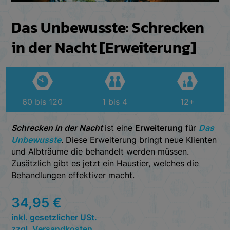
Das Unbewusste: Schrecken
in der Nacht [Erweiterung]
60 bis 120
1 bis 4
12+
Schrecken in der Nacht
ist eine
Erweiterung
für
Das
Unbewusste
. Diese Erweiterung bringt neue Klienten
und Albträume die behandelt werden müssen.
Zusätzlich gibt es jetzt ein Haustier, welches die
Behandlungen effektiver macht.
34,95
€
inkl. gesetzlicher USt.
zzgl.
Versandkosten