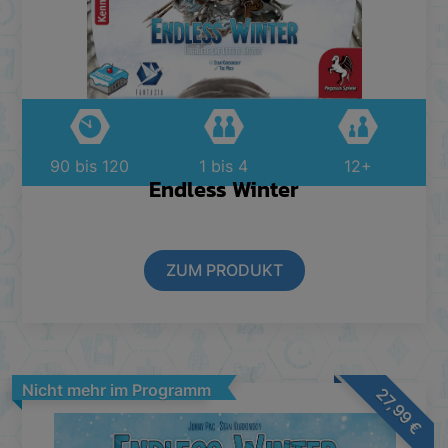
90 bis 120
1 bis 4
12+
Endless Winter
ZUM PRODUKT
Nicht mehr im Programm
27,99
€