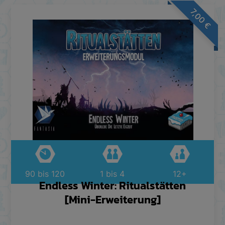
7,00
€
90 bis 120
1 bis 4
12+
Endless Winter: Ritualstätten
[Mini-Erweiterung]