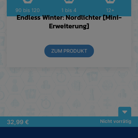
90 bis 120
1 bis 4
12+
Endless Winter: Nordlichter [Mini-
Erweiterung]
ZUM PRODUKT
B
32,99
€
Nicht vorrätig