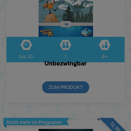
bis 20
1
8+
Unbezwingbar
ZUM PRODUKT
Nicht mehr im Programm
12,95