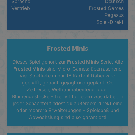
Sprache
Deutsch
Vertrieb
Frosted Games
Pegasus
Spiel-Direkt
Frosted Minis
Dieses Spiel gehört zur
Frosted Minis
Serie. Alle
Frosted Minis
sind Micro-Games: überraschend
viel Spieltiefe in nur 18 Karten! Dabei wird
geblufft, gebaut, gejagt und geplant. Ob
Zeitreisen, Weltraumabenteuer oder
Blumengestecke – hier ist für jeden was dabei. In
jeder Schachtel findest du außerdem direkt eine
oder mehrere Erweiterungen – Spielspaß und
Abwechslung sind also garantiert!