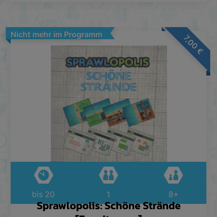
Nicht mehr im Programm
7,00
€
bis 20
1
8+
Sprawlopolis: Schöne Strände