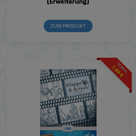
[Erweiterung]
ZUM PRODUKT
12,95
1,99
€
€