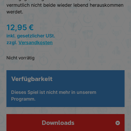
vermutlich nicht beide wieder lebend herauskommen
werdet.
12,95
€
inkl. gesetzlicher USt.
zzgl.
Versandkosten
Nicht vorrätig
Verfügbarkeit
Dieses Spiel ist nicht mehr in unserem
Programm.
Downloads