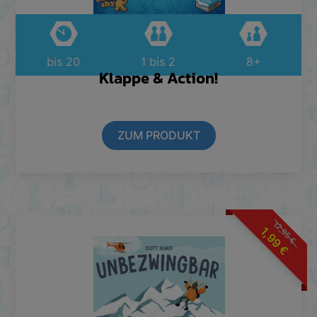
bis 20
1 bis 2
8+
Klappe & Action!
ZUM PRODUKT
12,95
1,99
€
€