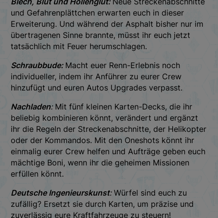
Blech, Blut und Höllenglut:
Neue Streckenabschnitte
und Gefahrenplättchen erwarten euch in dieser
Erweiterung. Und während der Asphalt bisher nur im
übertragenen Sinne brannte, müsst ihr euch jetzt
tatsächlich mit Feuer herumschlagen.
Schraubbude:
Macht euer Renn-Erlebnis noch
individueller, indem ihr Anführer zu eurer Crew
hinzufügt und euren Autos Upgrades verpasst.
Nachladen
:
Mit fünf kleinen Karten-Decks, die ihr
beliebig kombinieren könnt, verändert und ergänzt
ihr die Regeln der Streckenabschnitte, der Helikopter
oder der Kommandos. Mit den Oneshots könnt ihr
einmalig eurer Crew helfen und Aufträge geben euch
mächtige Boni, wenn ihr die geheimen Missionen
erfüllen könnt.
Deutsche Ingenieurskunst
:
Würfel sind euch zu
zufällig? Ersetzt sie durch Karten, um präzise und
zuverlässig eure Kraftfahrzeuge zu steuern!