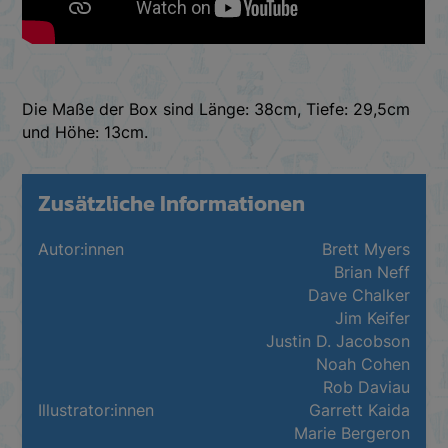
Die Maße der Box sind Länge: 38cm, Tiefe: 29,5cm
und Höhe: 13cm.
Zusätzliche Informationen
Autor:innen
Brett Myers
Brian Neff
Dave Chalker
Jim Keifer
Justin D. Jacobson
Noah Cohen
Rob Daviau
Illustrator:innen
Garrett Kaida
Marie Bergeron