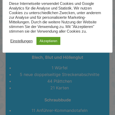
Diese Internetseite verwendet Cookies und Google
Fetter Truck und die Wilden 5
Analytics für die Analyse und Statistik. Wir nutzen
Cookies zu unterschiedlichen Zwecken, unter anderem
zur Analyse und für personalisierte Marketing-
1 Fetter Truck und 5 Motorräder
Mitteilungen. Durch die weitere Nutzung der Website
2 Helikopter
stimmen Sie der Verwendung zu. Mit "Akzeptieren"
10 Würfel
stimmen sie der Verwendung aller Cookies zu.
8 Tafeln
Einstellungen
Akzeptieren
23 Plättchen
Blech, Blut und Höllenglut
1 Würfel
5 neue doppelseitige Streckenabschnitte
44 Plättchen
21 Karten
Schraubbude
11 Anführer-Kommandotafeln