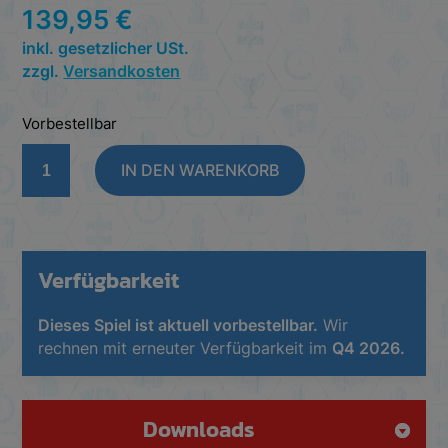
139,95
€
inkl. gesetzlicher USt.
zzgl.
Versandkosten
Vorbestellbar
Thunder
IN DEN WARENKORB
Road:
Vendetta
-
Maximum
Chrome
Verfügbarkeit
Menge
Dieses Spiel ist aktuell vorbestellbar.
Wir
rechnen mit erneuter Verfügbarkeit im
Q4 2026.
Downloads