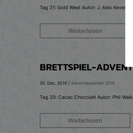
Tag 21: Gold West Autor: J. Alex Kevern 
Weiterlesen
BRETTSPIEL-ADVENT
20. Dez. 2016
|
Adventskalender 2016
Tag 20: Cacao Chocolatl Autor: Phil Walk
Weiterlesen