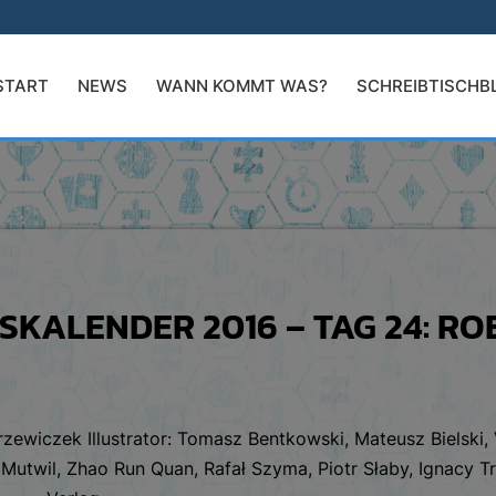
START
NEWS
WANN KOMMT WAS?
SCHREIBTISCHB
KALENDER 2016 – TAG 24: R
zewiczek Illustrator: Tomasz Bentkowski, Mateusz Bielski, 
utwil, Zhao Run Quan, Rafał Szyma, Piotr Słaby, Ignacy Trz