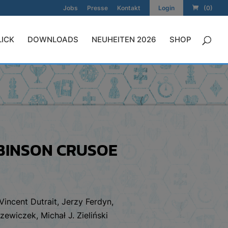
Jobs
Presse
Kontakt
Login
(0)
LICK
DOWNLOADS
NEUHEITEN 2026
SHOP
OBINSON CRUSOE
Vincent Dutrait, Jerzy Ferdyn,
ewiczek, Michał J. Zieliński