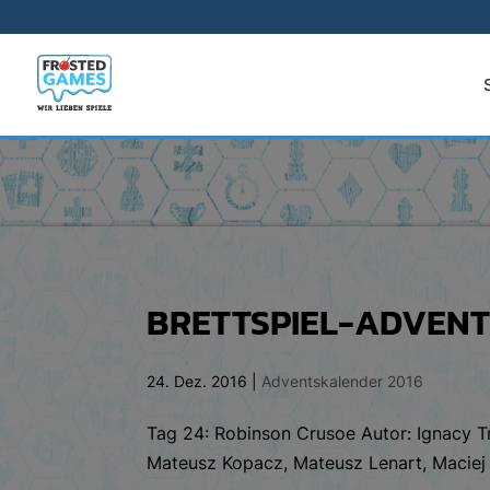
BRETTSPIEL-ADVENTS
24. Dez. 2016
|
Adventskalender 2016
Tag 24: Robinson Crusoe Autor: Ignacy Tr
Mateusz Kopacz, Mateusz Lenart, Maciej M