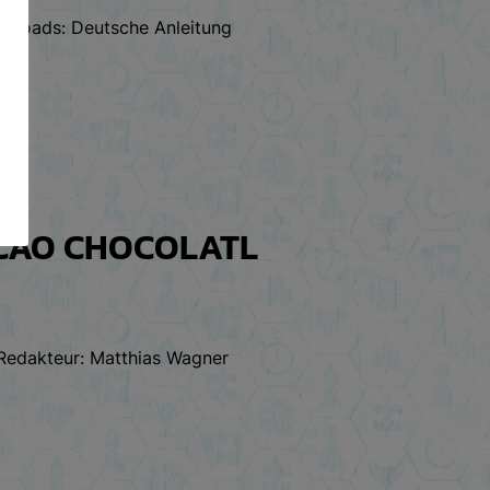
ownloads: Deutsche Anleitung
ACAO CHOCOLATL
 Redakteur: Matthias Wagner