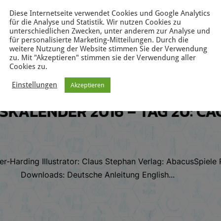
Illustrator: Adam P. McIver Verlag: Tasty Minstrel Games D
Diese Internetseite verwendet Cookies und Google Analytics
für die Analyse und Statistik. Wir nutzen Cookies zu
English...
unterschiedlichen Zwecken, unter anderem zur Analyse und
für personalisierte Marketing-Mitteilungen. Durch die
weitere Nutzung der Website stimmen Sie der Verwendung
zu. Mit "Akzeptieren" stimmen sie der Verwendung aller
Cookies zu.
Einstellungen
Akzeptieren
SKALENDER 2016 – TAG 20: C
er-Harding Illustrator: Claus Stephan Verlag: AbacusSpiele
Downloads: Deutsche Anleitung English...