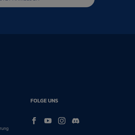
FOLGE UNS



ärung