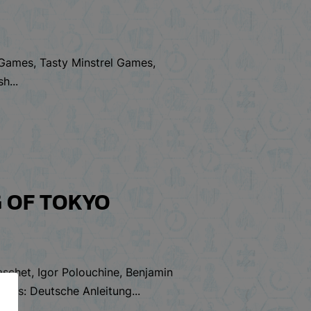
e Games, Tasty Minstrel Games,
h...
G OF TOKYO
aschet, Igor Polouchine, Benjamin
oads: Deutsche Anleitung...