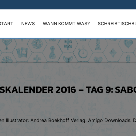
START
NEWS
WANN KOMMT WAS?
SCHREIBTISCHB
SKALENDER 2016 – TAG 9: SA
n Illustrator: Andrea Boekhoff Verlag: Amigo Downloads: De