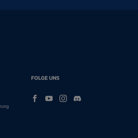
FOLGE UNS



ärung