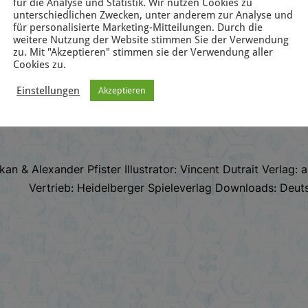
für die Analyse und Statistik. Wir nutzen Cookies zu
unterschiedlichen Zwecken, unter anderem zur Analyse und
für personalisierte Marketing-Mitteilungen. Durch die
weitere Nutzung der Website stimmen Sie der Verwendung
zu. Mit "Akzeptieren" stimmen sie der Verwendung aller
Cookies zu.
KALENDER 2016 – TAG 5: BRO
Einstellungen
Akzeptieren
an & Alexander Pfister Illustrator: Vincent Dutrait Verlag: 
Vertrieb: Heidelberger Spieleverlag Downloads: Deuts