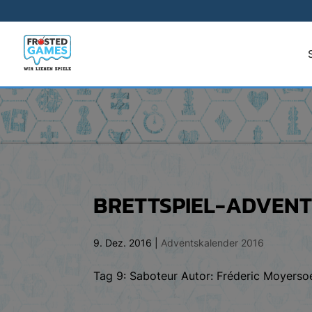
BRETTSPIEL-ADVENT
9. Dez. 2016
|
Adventskalender 2016
Tag 9: Saboteur Autor: Fréderic Moyersoe