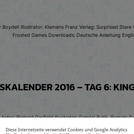
 Boydell Illustrator: Klemens Franz Verlag: Surprised Star
Frosted Games Downloads: Deutsche Anleitung Englis
KALENDER 2016 – TAG 6: KIN
utor: Richard Garfield Illustrator: Gabriel Butik, Romain G
Silvertre, Régis Torres & Anthony Wolff Verlag: Iello Downl
Diese Internetseite verwendet Cookies und Google Analytics