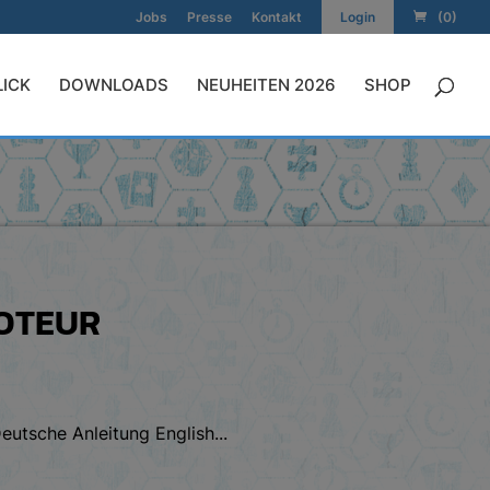
Jobs
Presse
Kontakt
Login
(0)
LICK
DOWNLOADS
NEUHEITEN 2026
SHOP
BOTEUR
utsche Anleitung English...