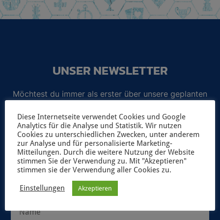
UNSER NEWSLETTER
Möchtest du immer als erster über unsere geplanten
Spiele-Projekte und aktuelle Neuerscheinungen
Diese Internetseite verwendet Cookies und Google
informiert werden? Dann abonniere unseren
Analytics für die Analyse und Statistik. Wir nutzen
Newsletter!
Cookies zu unterschiedlichen Zwecken, unter anderem
zur Analyse und für personalisierte Marketing-
Mitteilungen. Durch die weitere Nutzung der Website
Selbstverständlich geben wir deine Daten niemals ungefragt an
stimmen Sie der Verwendung zu. Mit "Akzeptieren"
Dritte weiter. Weitere Informationen zum Newsletterversand
stimmen sie der Verwendung aller Cookies zu.
findest du in unserer
Datenschutzerklärung
.
Einstellungen
Akzeptieren