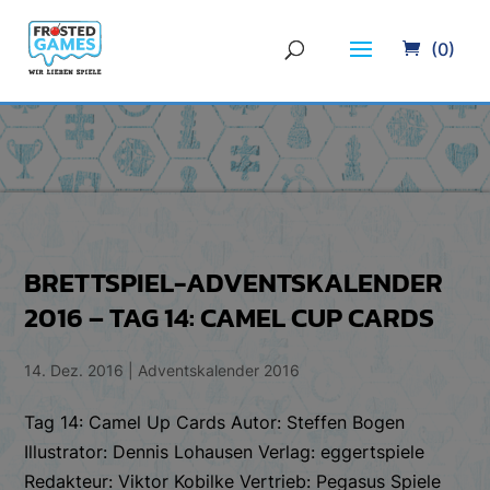
(0)
BRETTSPIEL-ADVENTSKALENDER
2016 – TAG 14: CAMEL CUP CARDS
14. Dez. 2016
|
Adventskalender 2016
Tag 14: Camel Up Cards Autor: Steffen Bogen
Illustrator: Dennis Lohausen Verlag: eggertspiele
Redakteur: Viktor Kobilke Vertrieb: Pegasus Spiele