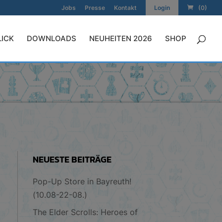
Jobs
Presse
Kontakt
Login
(0)
LICK
DOWNLOADS
NEUHEITEN 2026
SHOP
NEUESTE BEITRÄGE
Pop-Up Store in Bayreuth!
(10.08-22-08.)
The Elder Scrolls: Heroes of