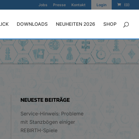
Jobs
Presse
Kontakt
Login
(0)
LICK
DOWNLOADS
NEUHEITEN 2026
SHOP
NEUESTE BEITRÄGE
Service-Hinweis: Probleme
mit Stanzbögen einiger
REBIRTH-Spiele