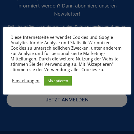
informiert werden? Dann abonniere unseren
Newsletter!
Selbstverständlich geben wir deine Daten niemals ungefragt an
Dritte weiter. Weitere Informationen zum Newsletterversand
Diese Internetseite verwendet Cookies und Google
Analytics für die Analyse und Statistik. Wir nutzen
findest du in unserer
Datenschutzerklärung
.
Cookies zu unterschiedlichen Zwecken, unter anderem
zur Analyse und für personalisierte Marketing-
Mitteilungen. Durch die weitere Nutzung der Website
stimmen Sie der Verwendung zu. Mit "Akzeptieren"
stimmen sie der Verwendung aller Cookies zu.
Einstellungen
Akzeptieren
JETZT ANMELDEN