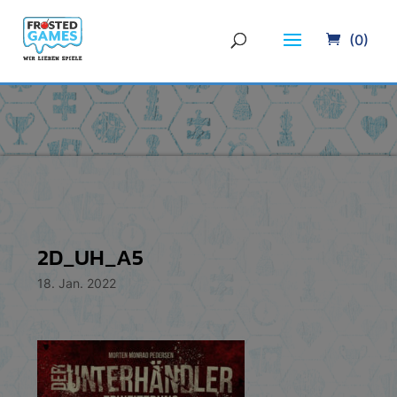
(0)
2D_UH_A5
18. Jan. 2022