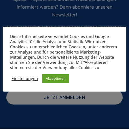
informiert werden? Dann abonniere unseren
Newsletter!
Selbstverständlich geben wir deine Daten niemals ungefragt an
Dritte weiter. Weitere Informationen zum Newsletterversand
Diese Internetseite verwendet Cookies und Google
Analytics für die Analyse und Statistik. Wir nutzen
findest du in unserer
Datenschutzerklärung
.
Cookies zu unterschiedlichen Zwecken, unter anderem
zur Analyse und für personalisierte Marketing-
Mitteilungen. Durch die weitere Nutzung der Website
stimmen Sie der Verwendung zu. Mit "Akzeptieren"
stimmen sie der Verwendung aller Cookies zu.
Einstellungen
Akzeptieren
JETZT ANMELDEN