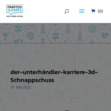
(0)
der-unterhändler-karriere-3d-
Schnappschuss
31. Mai 2022