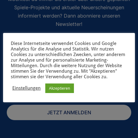
Spiele-Projekte und aktuelle Neuerscheinungen
informiert werden? Dann abonniere unseren
Newsletter!
Selbstverständlich geben wir deine Daten niemals ungefragt an
Diese Internetseite verwendet Cookies und Google
Dritte weiter. Weitere Informationen zum Newsletterversand
Analytics für die Analyse und Statistik. Wir nutzen
Cookies zu unterschiedlichen Zwecken, unter anderem
findest du in unserer
Datenschutzerklärung
.
zur Analyse und für personalisierte Marketing-
Mitteilungen. Durch die weitere Nutzung der Website
stimmen Sie der Verwendung zu. Mit "Akzeptieren"
stimmen sie der Verwendung aller Cookies zu.
Einstellungen
Akzeptieren
JETZT ANMELDEN