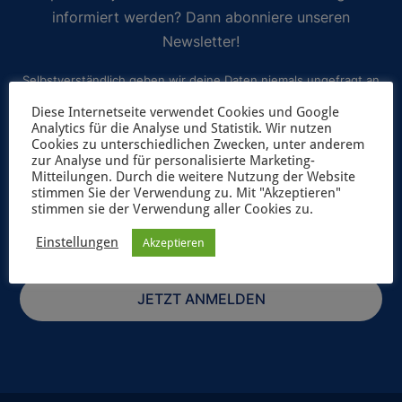
informiert werden? Dann abonniere unseren
Newsletter!
Selbstverständlich geben wir deine Daten niemals ungefragt an
Dritte weiter. Weitere Informationen zum Newsletterversand
Diese Internetseite verwendet Cookies und Google
Analytics für die Analyse und Statistik. Wir nutzen
findest du in unserer
Datenschutzerklärung
.
Cookies zu unterschiedlichen Zwecken, unter anderem
zur Analyse und für personalisierte Marketing-
Mitteilungen. Durch die weitere Nutzung der Website
stimmen Sie der Verwendung zu. Mit "Akzeptieren"
stimmen sie der Verwendung aller Cookies zu.
Einstellungen
Akzeptieren
JETZT ANMELDEN