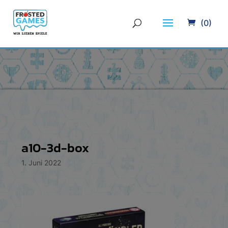
(0)
a10-3d-box
1. Juni 2022