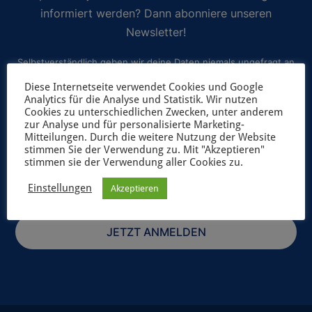
informiert werden? Dann abonniere unseren
Newsletter!
Selbstverständlich geben wir deine Daten niemals ungefragt an
Dritte weiter. Weitere Informationen zum Newsletterversand
Diese Internetseite verwendet Cookies und Google
Analytics für die Analyse und Statistik. Wir nutzen
findest du in unserer
Datenschutzerklärung
.
Cookies zu unterschiedlichen Zwecken, unter anderem
zur Analyse und für personalisierte Marketing-
Mitteilungen. Durch die weitere Nutzung der Website
stimmen Sie der Verwendung zu. Mit "Akzeptieren"
stimmen sie der Verwendung aller Cookies zu.
Einstellungen
Akzeptieren
JETZT ANMELDEN