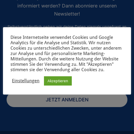
informiert werden? Dann abonniere unseren
Newsletter!
Selbstverständlich geben wir deine Daten niemals ungefragt an
Dritte weiter. Weitere Informationen zum Newsletterversand
Diese Internetseite verwendet Cookies und Google
Analytics für die Analyse und Statistik. Wir nutzen
findest du in unserer
Datenschutzerklärung
.
Cookies zu unterschiedlichen Zwecken, unter anderem
zur Analyse und für personalisierte Marketing-
Mitteilungen. Durch die weitere Nutzung der Website
stimmen Sie der Verwendung zu. Mit "Akzeptieren"
stimmen sie der Verwendung aller Cookies zu.
Einstellungen
Akzeptieren
JETZT ANMELDEN