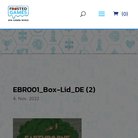
(0)
EBR001_Box-Lid_DE (2)
4. Nov. 2022