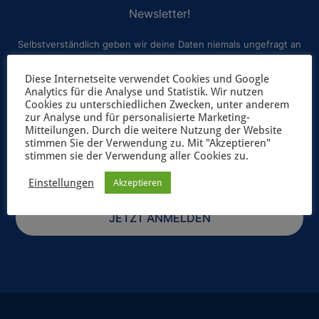
Newsletter!
Selbstverständlich geben wir deine Daten niemals ungefragt an
Dritte weiter. Weitere Informationen zum Newsletterversand
Diese Internetseite verwendet Cookies und Google
findest du in unserer
Datenschutzerklärung
.
Analytics für die Analyse und Statistik. Wir nutzen
Cookies zu unterschiedlichen Zwecken, unter anderem
zur Analyse und für personalisierte Marketing-
Mitteilungen. Durch die weitere Nutzung der Website
stimmen Sie der Verwendung zu. Mit "Akzeptieren"
stimmen sie der Verwendung aller Cookies zu.
Einstellungen
Akzeptieren
JETZT ANMELDEN