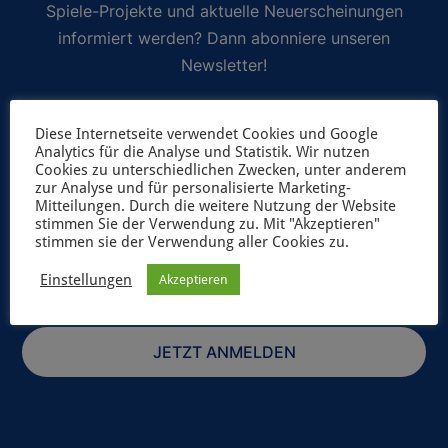
Spiele-Projekte und aktuelle Neuerscheinungen
informiert werden? Dann abonniere unseren
Newsletter!
Selbstverständlich geben wir deine Daten niemals ungefragt an
Diese Internetseite verwendet Cookies und Google
Dritte weiter. Weitere Informationen zum Newsletterversand
Analytics für die Analyse und Statistik. Wir nutzen
findest du in unserer
Datenschutzerklärung
.
Cookies zu unterschiedlichen Zwecken, unter anderem
zur Analyse und für personalisierte Marketing-
Mitteilungen. Durch die weitere Nutzung der Website
stimmen Sie der Verwendung zu. Mit "Akzeptieren"
stimmen sie der Verwendung aller Cookies zu.
Einstellungen
Akzeptieren
JETZT ANMELDEN