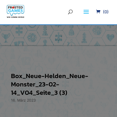
(0)
Box_Neue-Helden_Neue-
Monster_23-02-
14_V04_Seite_3 (3)
16. März 2023