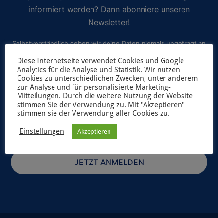
informiert werden? Dann abonniere unseren
Newsletter!
Selbstverständlich geben wir deine Daten niemals ungefragt an
Dritte weiter. Weitere Informationen zum Newsletterversand
Diese Internetseite verwendet Cookies und Google
Analytics für die Analyse und Statistik. Wir nutzen
findest du in unserer
Datenschutzerklärung
.
Cookies zu unterschiedlichen Zwecken, unter anderem
zur Analyse und für personalisierte Marketing-
Mitteilungen. Durch die weitere Nutzung der Website
stimmen Sie der Verwendung zu. Mit "Akzeptieren"
stimmen sie der Verwendung aller Cookies zu.
Einstellungen
Akzeptieren
JETZT ANMELDEN