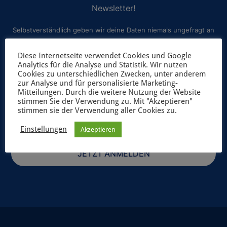
Newsletter!
Selbstverständlich geben wir deine Daten niemals ungefragt an
Dritte weiter. Weitere Informationen zum Newsletterversand
Diese Internetseite verwendet Cookies und Google
findest du in unserer
Datenschutzerklärung
.
Analytics für die Analyse und Statistik. Wir nutzen
Cookies zu unterschiedlichen Zwecken, unter anderem
zur Analyse und für personalisierte Marketing-
Mitteilungen. Durch die weitere Nutzung der Website
stimmen Sie der Verwendung zu. Mit "Akzeptieren"
stimmen sie der Verwendung aller Cookies zu.
Einstellungen
Akzeptieren
JETZT ANMELDEN