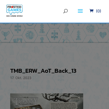
(0)
TMB_ERW_AoT_Back_13
17. Okt. 2023