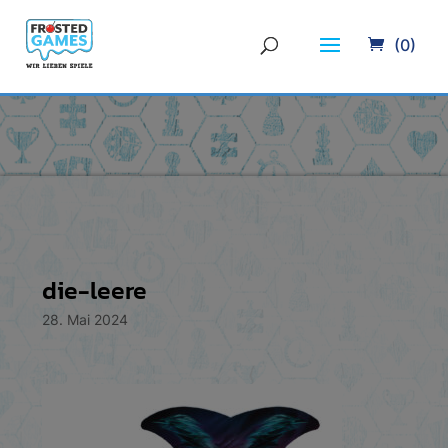
(0)
die-leere
28. Mai 2024