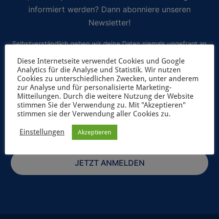
informiert werden? Dann abonniere unseren
Newsletter!
Selbstverständlich geben wir deine Daten niemals ungefragt an
Dritte weiter. Weitere Informationen zum Newsletterversand
Diese Internetseite verwendet Cookies und Google
Analytics für die Analyse und Statistik. Wir nutzen
findest du in unserer
Datenschutzerklärung
.
Cookies zu unterschiedlichen Zwecken, unter anderem
zur Analyse und für personalisierte Marketing-
Mitteilungen. Durch die weitere Nutzung der Website
stimmen Sie der Verwendung zu. Mit "Akzeptieren"
stimmen sie der Verwendung aller Cookies zu.
Einstellungen
Akzeptieren
JETZT ANMELDEN