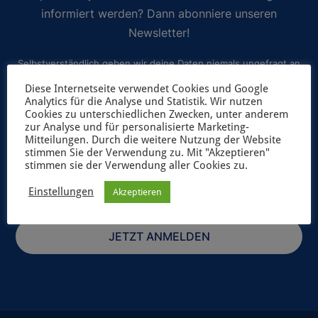
informiert werden? Dann abonniere unseren
Newsletter!
Selbstverständlich geben wir deine Daten niemals ungefragt an
Dritte weiter. Weitere Informationen zum Newsletterversand
Diese Internetseite verwendet Cookies und Google
Analytics für die Analyse und Statistik. Wir nutzen
findest du in unserer
Datenschutzerklärung
.
Cookies zu unterschiedlichen Zwecken, unter anderem
zur Analyse und für personalisierte Marketing-
Mitteilungen. Durch die weitere Nutzung der Website
stimmen Sie der Verwendung zu. Mit "Akzeptieren"
stimmen sie der Verwendung aller Cookies zu.
Einstellungen
Akzeptieren
JETZT ANMELDEN