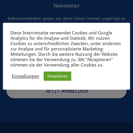
Newsletter!
Selbstverständlich geben wir deine Daten niemals ungefragt an
Dritte weiter. Weitere Informationen zum Newsletterversand
Diese Internetseite verwendet Cookies und Google
findest du in unserer
Datenschutzerklärung
.
Analytics für die Analyse und Statistik. Wir nutzen
Cookies zu unterschiedlichen Zwecken, unter anderem
zur Analyse und für personalisierte Marketing-
Mitteilungen. Durch die weitere Nutzung der Website
stimmen Sie der Verwendung zu. Mit "Akzeptieren"
stimmen sie der Verwendung aller Cookies zu.
Einstellungen
Akzeptieren
JETZT ANMELDEN