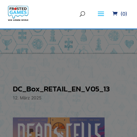
(0)
DC_Box_RETAIL_EN_V05_13
12. März 2025