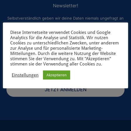
Newsletter!
Selbstverständlich geben wir deine Daten niemals ungefragt an
Dritte weiter. Weitere Informationen zum Newsletterversand
Diese Internetseite verwendet Cookies und Google
findest du in unserer
Datenschutzerklärung
.
Analytics für die Analyse und Statistik. Wir nutzen
Cookies zu unterschiedlichen Zwecken, unter anderem
zur Analyse und für personalisierte Marketing-
Mitteilungen. Durch die weitere Nutzung der Website
stimmen Sie der Verwendung zu. Mit "Akzeptieren"
stimmen sie der Verwendung aller Cookies zu.
Einstellungen
Akzeptieren
JETZT ANMELDEN