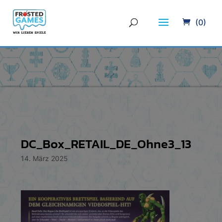
(0)
DC_Box_RETAIL_DE_Ohne3_13
14. März 2025