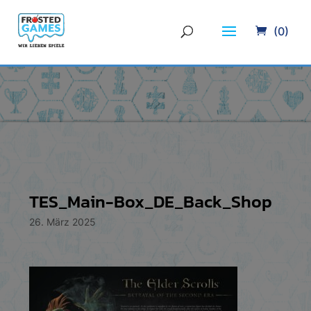
(0)
TES_Main-Box_DE_Back_Shop
26. März 2025