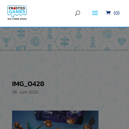
(0)
IMG_0428
26. Juni 2025