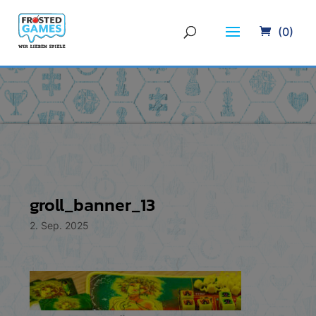
(0)
groll_banner_13
2. Sep. 2025