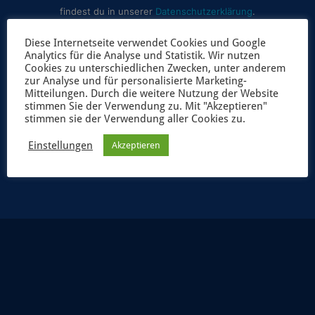
findest du in unserer
Datenschutzerklärung
.
Diese Internetseite verwendet Cookies und Google
Analytics für die Analyse und Statistik. Wir nutzen
Cookies zu unterschiedlichen Zwecken, unter anderem
zur Analyse und für personalisierte Marketing-
Mitteilungen. Durch die weitere Nutzung der Website
stimmen Sie der Verwendung zu. Mit "Akzeptieren"
stimmen sie der Verwendung aller Cookies zu.
JETZT ANMELDEN
Einstellungen
Akzeptieren