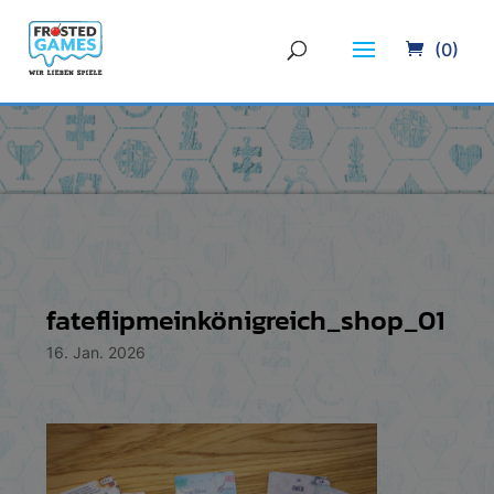
(0)
fateflipmeinkönigreich_shop_01
16. Jan. 2026