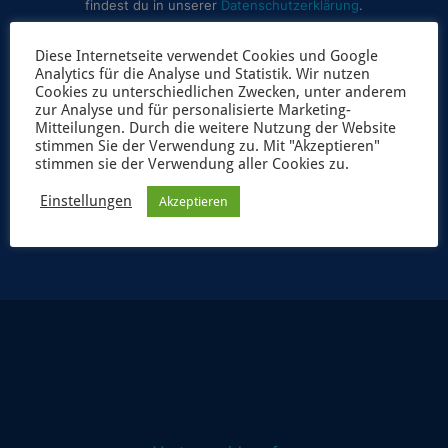
findest du in unserer
Datenschutzerklärung
.
Diese Internetseite verwendet Cookies und Google
Analytics für die Analyse und Statistik. Wir nutzen
Cookies zu unterschiedlichen Zwecken, unter anderem
zur Analyse und für personalisierte Marketing-
Mitteilungen. Durch die weitere Nutzung der Website
stimmen Sie der Verwendung zu. Mit "Akzeptieren"
stimmen sie der Verwendung aller Cookies zu.
JETZT ANMELDEN
Einstellungen
Akzeptieren