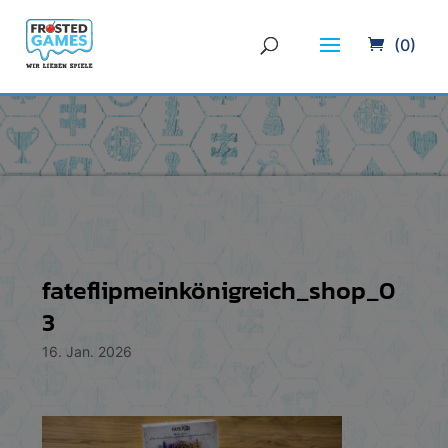
(0)
fateflipmeinkönigreich_shop_0
3
16. Jan. 2026