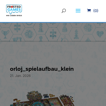
(0)
orloj_spielaufbau_klein
21. Jan. 2026