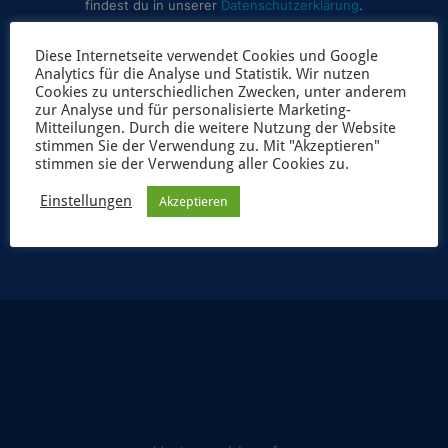
findest du in unserer
Datenschutzerklärung
.
Diese Internetseite verwendet Cookies und Google
Analytics für die Analyse und Statistik. Wir nutzen
Cookies zu unterschiedlichen Zwecken, unter anderem
zur Analyse und für personalisierte Marketing-
Mitteilungen. Durch die weitere Nutzung der Website
stimmen Sie der Verwendung zu. Mit "Akzeptieren"
stimmen sie der Verwendung aller Cookies zu.
JETZT ANMELDEN
Einstellungen
Akzeptieren