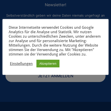
Newsletter!
Selbstverständlich geben wir deine Daten niemals ungefragt an
Dritte weiter. Weitere Informationen zum Newsletterversand
Diese Internetseite verwendet Cookies und Google
findest du in unserer
Datenschutzerklärung
.
Analytics für die Analyse und Statistik. Wir nutzen
Cookies zu unterschiedlichen Zwecken, unter anderem
zur Analyse und für personalisierte Marketing-
Mitteilungen. Durch die weitere Nutzung der Website
stimmen Sie der Verwendung zu. Mit "Akzeptieren"
stimmen sie der Verwendung aller Cookies zu.
Einstellungen
Akzeptieren
JETZT ANMELDEN