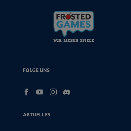
FOLGE UNS



AKTUELLES