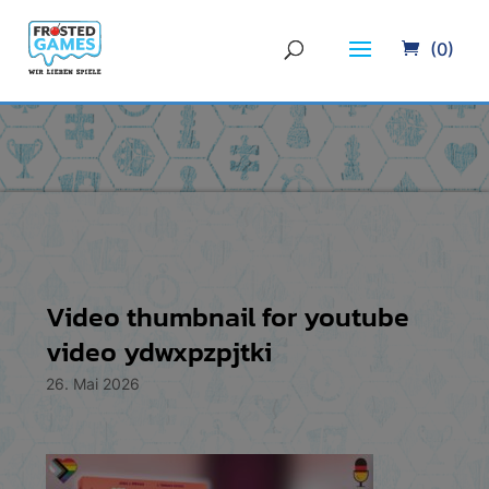
(0)
Video thumbnail for youtube
video ydwxpzpjtki
26. Mai 2026