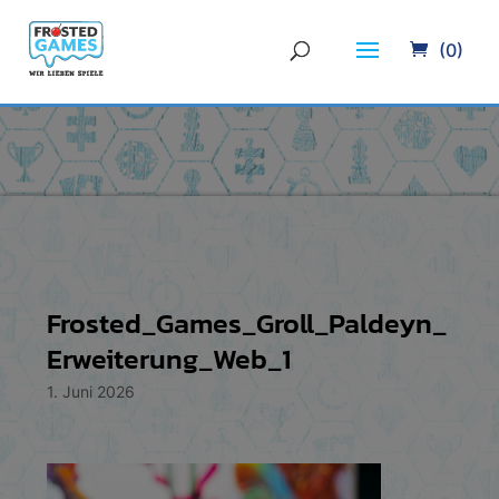
(0)
Frosted_Games_Groll_Paldeyn_
Erweiterung_Web_1
1. Juni 2026